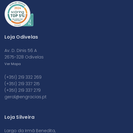
Loja Odivelas
Av. D. Dinis 56 A
2675-328 Odivelas
Ver Mapa
(+351) 219 332 269
(+351) 219 337 215
(+351) 219 337 279
geral@engracias.pt
Loja Silveira
Largo da Irmã Benedita,