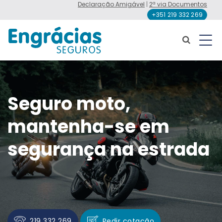
Declaração Amigável
|
2ª via Documentos
+351 219 332 269
Seguro moto,
mantenha-se em
segurança na estrada
219 332 269
Pedir cotação