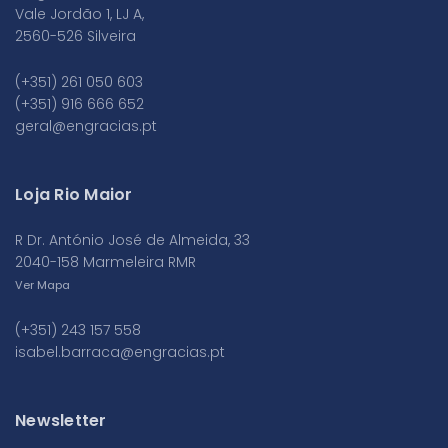
Vale Jordão 1, LJ A,
2560-526 Silveira
(+351) 261 050 603
(+351) 916 666 652
geral@engracias.pt
Loja Rio Maior
R Dr. António José de Almeida, 33
2040-158 Marmeleira RMR
Ver Mapa
(+351) 243 157 558
isabel.barraca@engracias.pt
Newsletter