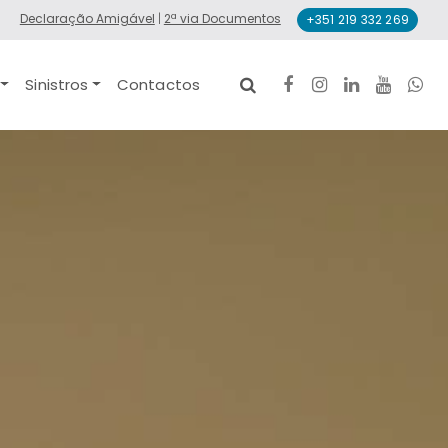
Declaração Amigável
|
2ª via Documentos
+351 219 332 269
Sinistros
Contactos