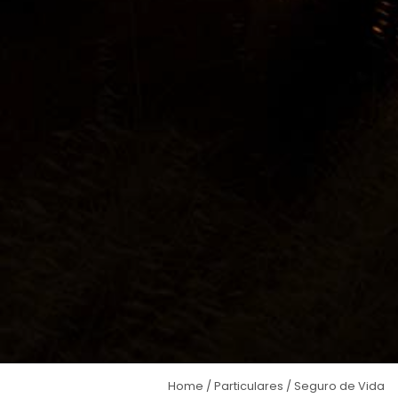
Home
/
Particulares
/
Seguro de Vida