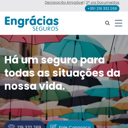
Declaração Amigável
|
2ª via Documentos
+351 219 332 269
Há um seguro para
todas as situações da
nossa vida.
219 332 269
Fale Connosco