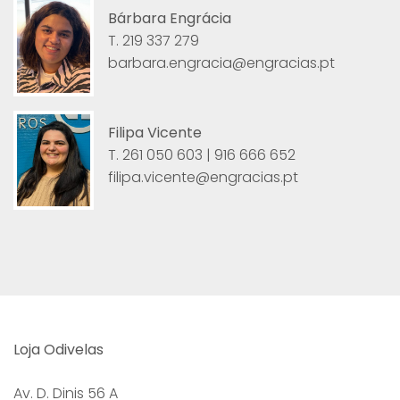
Bárbara Engrácia
T. 219 337 279
barbara.engracia@engracias.pt
Filipa Vicente
T. 261 050 603 | 916 666 652
filipa.vicente@engracias.pt
Loja Odivelas
Av. D. Dinis 56 A