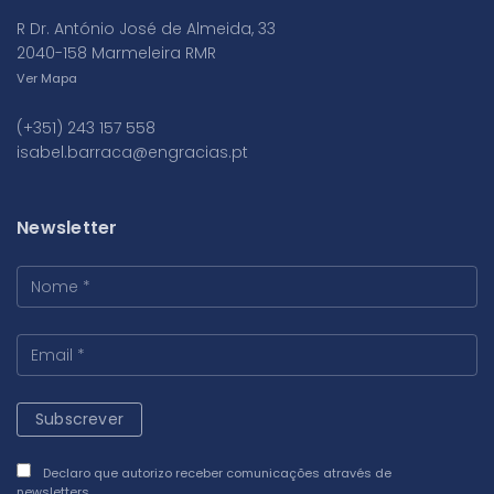
R Dr. António José de Almeida, 33
2040-158 Marmeleira RMR
Ver Mapa
(+351) 243 157 558
isabel.barraca@engracias.pt
Newsletter
Declaro que autorizo receber comunicações através de
newsletters.