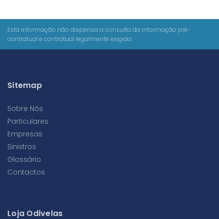
Esta informação não dispensa a consulta da informação pré-
contratual e contratual legalmente exigida.
Sitemap
Sobre Nós
Particulares
Empresas
Sinistros
Glossário
Contactos
Loja Odivelas