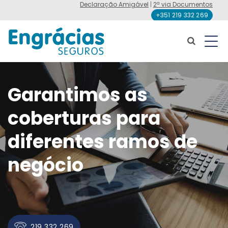
Declaração Amigável
|
2ª via Documentos
+351 219 332 269
Garantimos as
coberturas para
diferentes ramos de
negócio
219 332 269