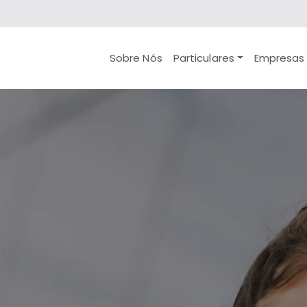
Sobre Nós
Particulares
Empresas