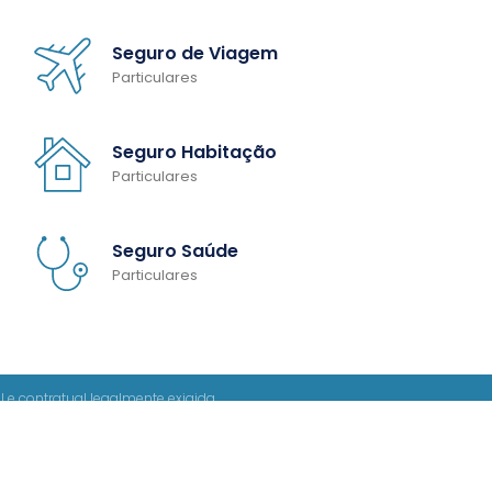
Seguro de Viagem
Particulares
Seguro Habitação
Particulares
Seguro Saúde
Particulares
e contratual legalmente exigida.