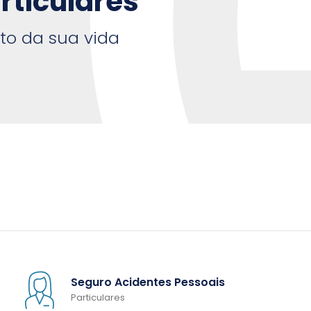
rticulares
o da sua vida
Seguro Acidentes Pessoais
Particulares