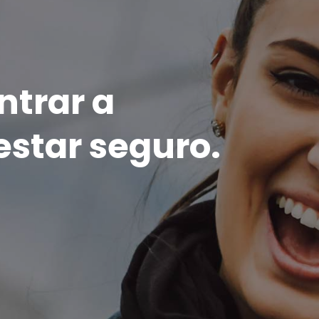
trar a
estar seguro.