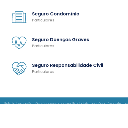
Seguro Condomínio
Particulares
Seguro Doenças Graves
Particulares
Seguro Responsabilidade Civil
Particulares
Esta informação não dispensa a consulta da informação pré-contratual 