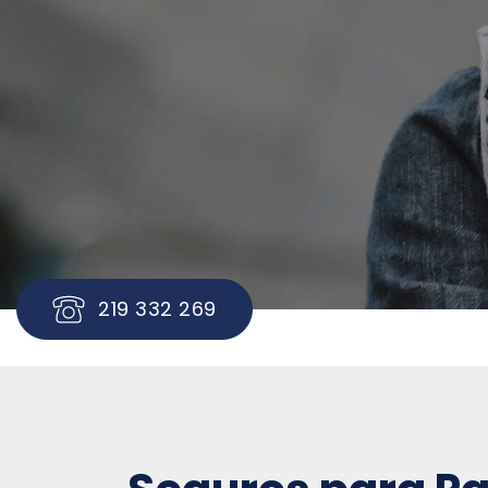
219 332 269