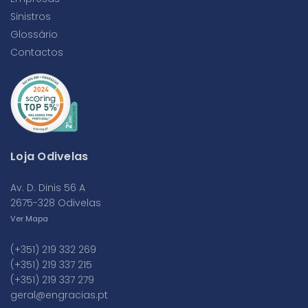
Sinistros
Glossário
Contactos
Loja Odivelas
Av. D. Dinis 56 A
2675-328 Odivelas
Ver Mapa
(+351) 219 332 269
(+351) 219 337 215
(+351) 219 337 279
geral@engracias.pt