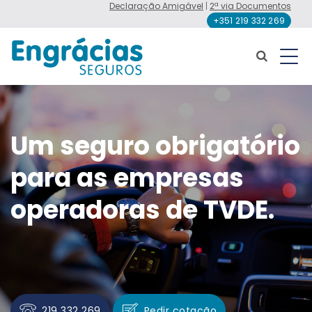
Declaração Amigável
|
2ª via Documentos
+351 219 332 269
Um seguro obrigatório
para as empresas
operadoras de TVDE.
219 332 269
Pedir cotação