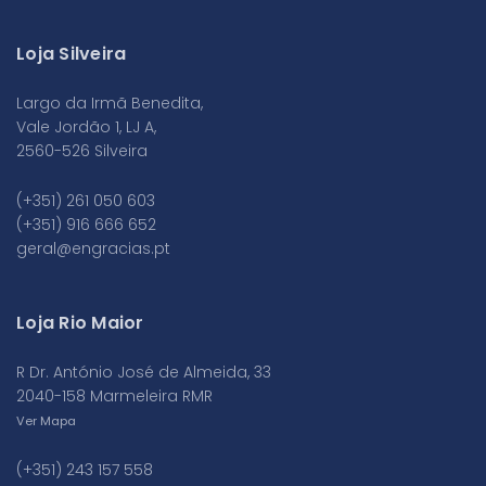
Loja Silveira
Largo da Irmã Benedita,
Vale Jordão 1, LJ A,
2560-526 Silveira
(+351) 261 050 603
(+351) 916 666 652
geral@engracias.pt
Loja Rio Maior
R Dr. António José de Almeida, 33
2040-158 Marmeleira RMR
Ver Mapa
(+351) 243 157 558